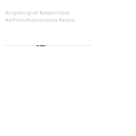
#yogabougival
#yogavinyasa
#adhomukhasvanasana
#asana
Atelier Yoga et Cuisine
19 octobre 2022, 
10:30 – 12:30 
Louveciennes
UTC+2 
S'inscrire