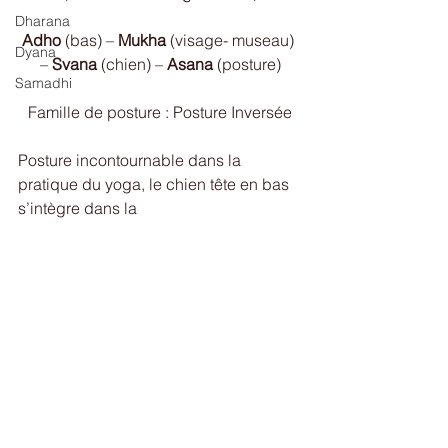
Dharana
Adho
 (bas) –
 Mukha
 (visage- museau) 
Dyana
– 
Svana
 (chien) – 
Asana
 (posture)
Samadhi
Famille de posture : Posture Inversée
Posture incontournable dans la 
pratique du yoga, le chien tête en bas 
s’intègre dans la 