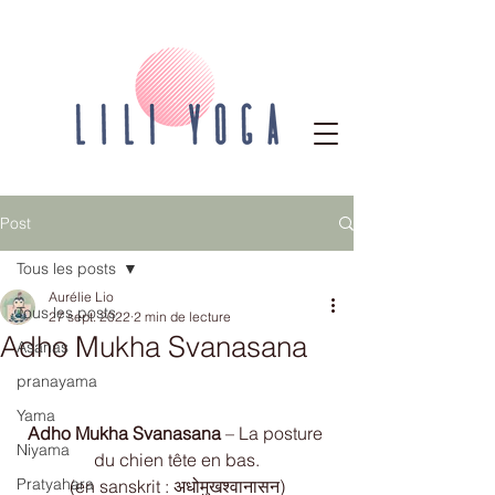
Post
Tous les posts
Aurélie Lio
Tous les posts
27 sept. 2022
2 min de lecture
Adho Mukha Svanasana
Asanas
pranayama
Yama
Adho Mukha Svanasana
 – La posture 
Niyama
du chien tête en bas.
Pratyahara
(en sanskrit : अधोमुखश्वानासन)