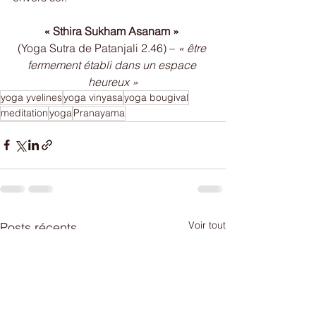
« Sthira Sukham Asanam »
(Yoga Sutra de Patanjali 2.46) – 
« être 
fermement établi dans un espace 
heureux »
yoga yvelines
yoga vinyasa
yoga bougival
meditation
yoga
Pranayama
Voir tout
Posts récents