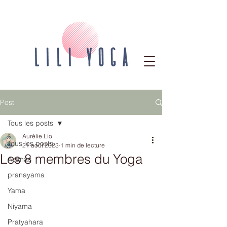
Post
Tous les posts
Aurélie Lio
Tous les posts
21 août 2023
1 min de lecture
Les 8 membres du Yoga
Asanas
pranayama
Yama
Niyama
Pratyahara