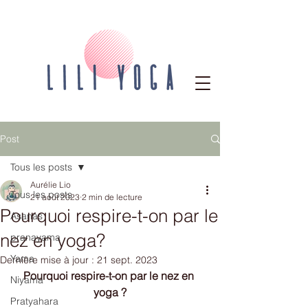
Post
Tous les posts
Aurélie Lio
Tous les posts
21 août 2023
2 min de lecture
Pourquoi respire-t-on par le
Asanas
nez en yoga?
pranayama
Yama
Dernière mise à jour :
21 sept. 2023
Pourquoi respire-t-on par le nez en 
Niyama
yoga ?
Pratyahara